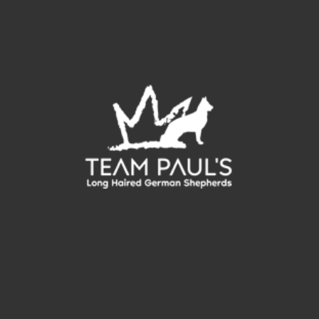
velit porttitor. Maecenas sed risus ac sapien efficitur mattis.
Nulla ut ante consequat, malesuada justo ut, ultricies mauris.
Donec faucibus justo id vulputate blandit. Nunc non enim est.
Maecenas sit amet ultricies metus. Nunc euismod consequat
eros eget lacinia. Donec vestibulum vestibulum nunc vel
feugiat. Praesent nec nulla elit. Maecenas purus elit,
condimentum nec sapien vel, pulvinar ultrices purus. Donec
tempor dolor id nisl consectetur commodo. Nunc lorem ante,
dignissim scelerisque fringilla ac, sollicitudin id nulla. Vivamus
libero quam, iaculis sed lectus ac, luctus congue massa.
Vivamus lorem neque, aliquam at dolor vel, semper dapibus
sem. Sed lobortis ex vitae ipsum viverra commodo.