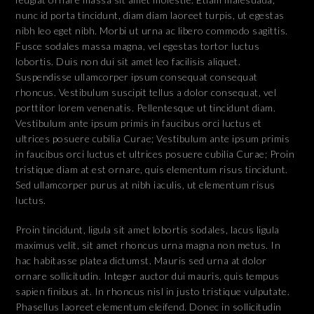
nunc id porta tincidunt, diam diam laoreet turpis, ut egestas
nibh leo eget nibh. Morbi ut urna ac libero commodo sagittis.
Fusce sodales massa magna, vel egestas tortor luctus
lobortis. Duis non dui sit amet leo facilisis aliquet.
Suspendisse ullamcorper ipsum consequat consequat
rhoncus. Vestibulum suscipit tellus a dolor consequat, vel
porttitor lorem venenatis. Pellentesque ut tincidunt diam.
Vestibulum ante ipsum primis in faucibus orci luctus et
ultrices posuere cubilia Curae; Vestibulum ante ipsum primis
in faucibus orci luctus et ultrices posuere cubilia Curae; Proin
tristique diam at est ornare, quis elementum risus tincidunt.
Sed ullamcorper purus at nibh iaculis, ut elementum risus
luctus.
Proin tincidunt, ligula sit amet lobortis sodales, lacus ligula
maximus velit, sit amet rhoncus urna magna non metus. In
hac habitasse platea dictumst. Mauris sed urna at dolor
ornare sollicitudin. Integer auctor dui mauris, quis tempus
sapien finibus at. In rhoncus nisl in justo tristique vulputate.
Phasellus laoreet elementum eleifend. Donec in sollicitudin