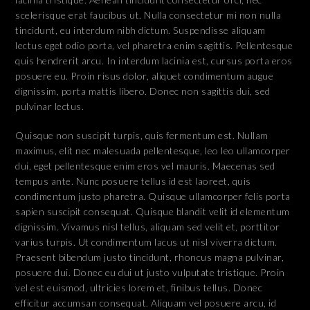
scelerisque erat faucibus ut. Nulla consectetur mi non nulla
tincidunt, eu interdum nibh dictum. Suspendisse aliquam
lectus eget odio porta, vel pharetra enim sagittis. Pellentesque
quis hendrerit arcu. In interdum lacinia est, cursus porta eros
posuere eu. Proin risus dolor, aliquet condimentum augue
dignissim, porta mattis libero. Donec non sagittis dui, sed
pulvinar lectus.
Quisque non suscipit turpis, quis fermentum est. Nullam
maximus, elit nec malesuada pellentesque, leo leo ullamcorper
dui, eget pellentesque enim eros vel mauris. Maecenas sed
tempus ante. Nunc posuere tellus id est laoreet, quis
condimentum justo pharetra. Quisque ullamcorper felis porta
sapien suscipit consequat. Quisque blandit velit id elementum
dignissim. Vivamus nisl tellus, aliquam sed velit et, porttitor
varius turpis. Ut condimentum lacus ut nisl viverra dictum.
Praesent bibendum justo tincidunt, rhoncus magna pulvinar,
posuere dui. Donec eu dui ut justo vulputate tristique. Proin
vel est euismod, ultricies lorem et, finibus tellus. Donec
efficitur accumsan consequat. Aliquam vel posuere arcu, id