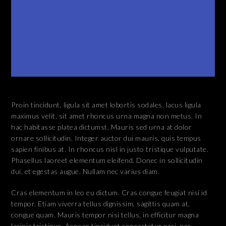
Proin tincidunt, ligula sit amet lobortis sodales, lacus ligula
maximus velit, sit amet rhoncus urna magna non metus. In
hac habitasse platea dictumst. Mauris sed urna at dolor
ornare sollicitudin. Integer auctor dui mauris, quis tempus
sapien finibus at. In rhoncus nisl in justo tristique vulputate.
Phasellus laoreet elementum eleifend. Donec in sollicitudin
dui, et egestas augue. Nullam nec varius diam.
Cras elementum in leo eu dictum. Cras congue feugiat nisi id
tempor. Etiam viverra tellus dignissim, sagittis quam at,
congue quam. Mauris tempor nisi tellus, in efficitur magna
lacinia tristique. Aenean tincidunt consectetur orci, nec