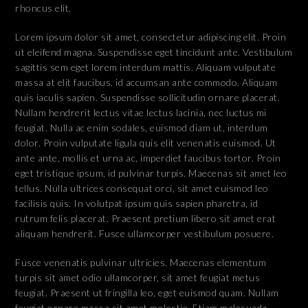
rhoncus elit.
Lorem ipsum dolor sit amet, consectetur adipiscing elit. Proin
ut eleifend magna. Suspendisse eget tincidunt ante. Vestibulum
sagittis sem eget lorem interdum mattis. Aliquam vulputate
massa at elit faucibus, id accumsan ante commodo. Aliquam
quis iaculis sapien. Suspendisse sollicitudin ornare placerat.
Nullam hendrerit lectus vitae lectus lacinia, nec luctus mi
feugiat. Nulla ac enim sodales, euismod diam ut, interdum
dolor. Proin vulputate ligula quis elit venenatis euismod. Ut
ante ante, mollis et urna ac, imperdiet faucibus tortor. Proin
eget tristique ipsum, id pulvinar turpis. Maecenas sit amet leo
tellus. Nulla ultrices consequat orci, sit amet euismod leo
facilisis quis. In volutpat ipsum quis sapien pharetra, id
rutrum felis placerat. Praesent pretium libero sit amet erat
aliquam hendrerit. Fusce ullamcorper vestibulum posuere.
Fusce venenatis pulvinar ultricies. Maecenas elementum
turpis sit amet odio ullamcorper, sit amet feugiat metus
feugiat. Praesent ut fringilla leo, eget euismod quam. Nullam
feugiat ornare massa sit amet molestie. Etiam malesuada,