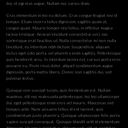
dui, et egestas augue. Nullam nec varius diam.
Cras elementum in leo eu dictum. Cras congue feugiat nisi id
tempor. Etiam viverra tellus dignissim, sagittis quam at,
congue quam. Mauris tempor nisi tellus, in efficitur magna
lacinia tristique. Aenean tincidunt consectetur orci, nec
scelerisque erat faucibus ut. Nulla consectetur mi non nulla
tincidunt, eu interdum nibh dictum. Suspendisse aliquam
lectus eget odio porta, vel pharetra enim sagittis. Pellentesque
quis hendrerit arcu. In interdum lacinia est, cursus porta eros
posuere eu. Proin risus dolor, aliquet condimentum augue
dignissim, porta mattis libero. Donec non sagittis dui, sed
pulvinar lectus.
Quisque non suscipit turpis, quis fermentum est. Nullam
maximus, elit nec malesuada pellentesque, leo leo ullamcorper
dui, eget pellentesque enim eros vel mauris. Maecenas sed
tempus ante. Nunc posuere tellus id est laoreet, quis
condimentum justo pharetra. Quisque ullamcorper felis porta
sapien suscipit consequat. Quisque blandit velit id elementum
dignissim. Vivamus nisl tellus, aliquam sed velit et, porttitor