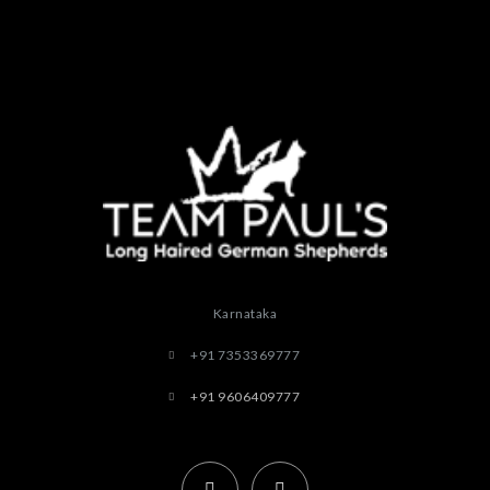
Karnataka
+91 7353369777
+91 9606409777